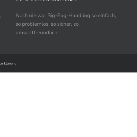
,
Noch nie war Big-Bag-Handling so einfach,
so problemlos, so sicher, so
umweltfreundlich.
zerklärung