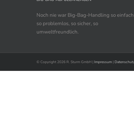
Noch nie war Big-Bag-Handling so einfach
so problemlos, so sicher, so
umweltfreundlich.
© Copyright
2026 R. Sturm GmbH |
Impressum
|
Datenschut